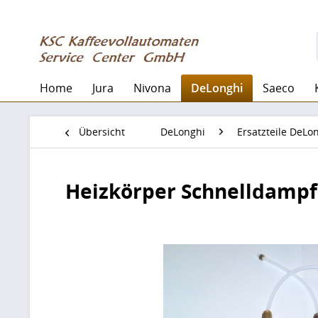
Home
Jura
Nivona
DeLonghi
Saeco
Übersicht
DeLonghi
Ersatzteile DeLo
Heizkörper Schnelldampf