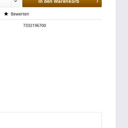
In den
Warenkorb
Bewerten
7332196700